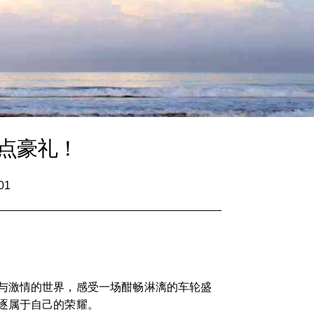
点豪礼！
01
与激情的世界，感受一场酣畅淋漓的车轮盛
逐属于自己的荣耀。