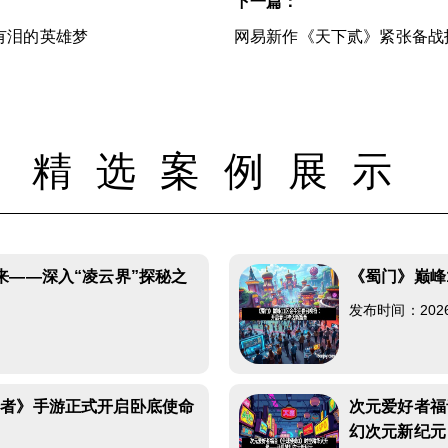
下一篇：
有泪的英雄梦
网易新作《天下贰》紧张备战
精选案例展示
来——深入“凌云界”探秘之
《蜀门》巅峰
发布时间：2026-0
行者》手游正式开启卧底使命
次元爱好者福
幻次元新纪元